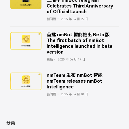
三周年 nmBot Telegram
Celebrates Third Anniversary
of Official Launch
新闻稿
2025 年 04 月 27 日
首批 nmBot 智能推出 Beta 版
The first batch of nmBot
intelligence launched in beta
version
更新
2025 年 04 月 17 日
nmTeam 发布 nmBot 智能
nmTeam releases nmBot
Intelligence
新闻稿
2025 年 04 月 01 日
分类