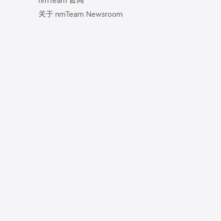
nmTeam 官网
关于 nmTeam Newsroom