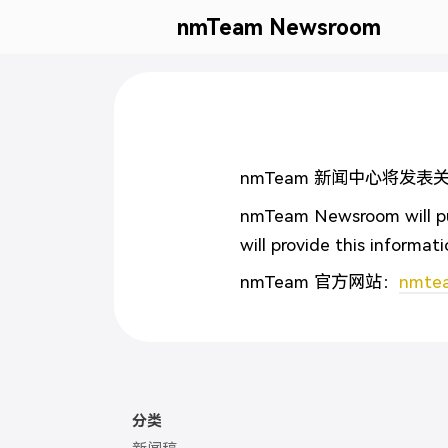
nmTeam Newsroom
nmTeam 新闻中心将发
nmTeam Newsroom will pub
will provide this informati
nmTeam 官方网站：
nmte
分类